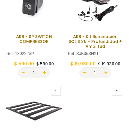
ARB - SP SWITCH
ARB - Kit Iluminación
COMPRESSOR
SOLIS 36 - Profundidad +
Amplitud
Ref:
180222SP
Ref:
SJB36SFKIT
$
590.00
$
19,930.00
$
590.00
$
19,930.00