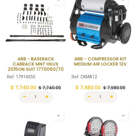
ARB - BASERACK
ARB - COMPRESSOR KIT
CABRACK MNT HILUX
MEDIUM AIR LOCKER 12V
2015ON SUIT 1770060/70
Ref:
17914050
Ref:
CKMA12
$
7,740.00
$
7,980.00
$
7,740.00
$
7,980.00