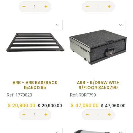
ARB - ARB BASERACK
ARB - R/DRAW WITH
1545X1285
R/FLOOR 845X790
Ref:
1770020
Ref:
RDRF790
$
20,900.00
$
47,060.00
$
20,900.00
$
47,060.00