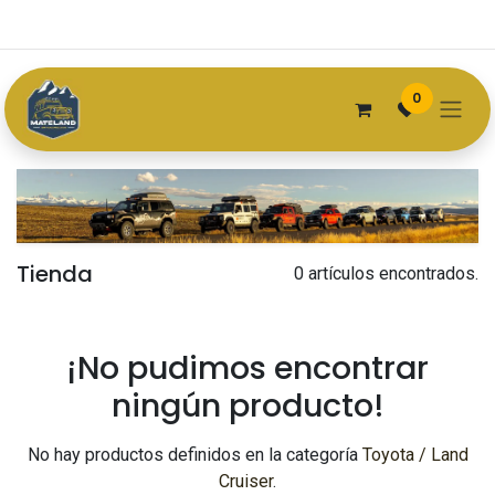
Ir al contenido
Free Delivery
24 x 7 Support
30 Days Return
0
Tienda
0 artículos encontrados.
¡No pudimos encontrar
ningún producto!
No hay productos definidos en la categoría
Toyota / Land
Cruiser
.