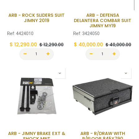
ARB - ROCK SLIDERS SUIT
ARB - DEFENSA
JIMNY 2019
DELANTERA COMBAR SUIT
JIMNY MY19
Ref:
4424010
Ref:
3424050
$
12,290.00
$
40,000.00
$
12,290.00
$
40,000.00
ARB - JIMNY BRAKE EXT &
ARB - R/DRAW WITH
SHOCK MNT
R/FLOOR 845X790